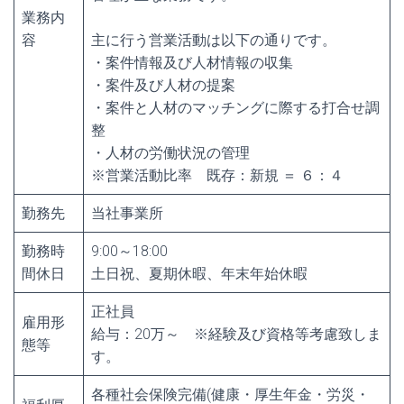
業務内
容
主に行う営業活動は以下の通りです。
・案件情報及び人材情報の収集
・案件及び人材の提案
・案件と人材のマッチングに際する打合せ調
整
・人材の労働状況の管理
※営業活動比率 既存：新規 ＝ ６：４
勤務先
当社事業所
勤務時
9:00～18:00
間休日
土日祝、夏期休暇、年末年始休暇
正社員
雇用形
給与：20万～ ※経験及び資格等考慮致しま
態等
す。
各種社会保険完備(健康・厚生年金・労災・