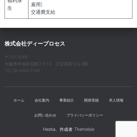
福利厚
雇用)
生
交通費支給
株式会社ディープロセス
〒541-0048
大阪市中央区瓦町2-3-14 日宝瓦町ビル3階
TEL:06-4963-3140
ホーム
会社案内
事業紹介
開発実績
求人情報
お問い合わせ
プライバシーポリシー
Hestia、作成者:
ThemeIsle