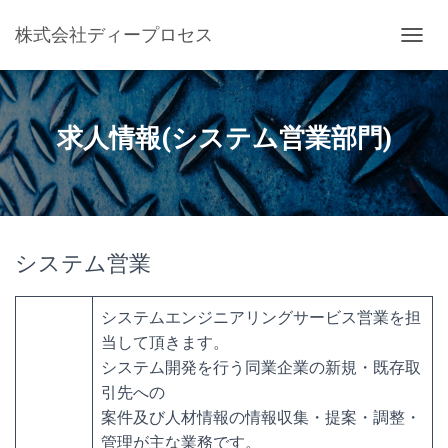
株式会社ディープロセス
ナ
ビ
ゲ
ー
シ
求人情報(システム営業部門)
ョ
ン
を
切
り
替
システム営業
え
システムエンジニアリングサービス営業を担
当して頂きます。
システム開発を行う同業企業の新規・既存取
引先への
案件及び人材情報の情報収集・提案・調整・
管理が主な業務です。