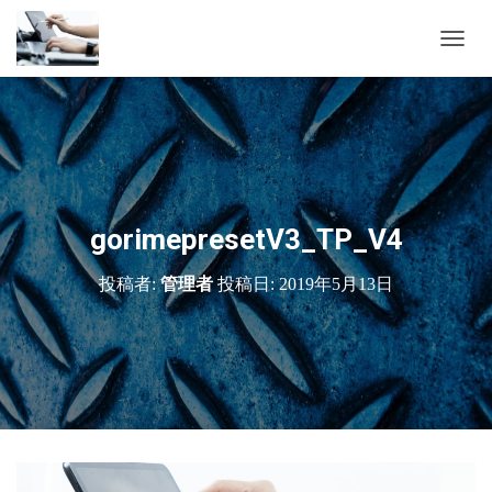
ナ
ビ
ゲ
ー
シ
ョ
ン
を
切
gorimepresetV3_TP_V4
り
替
投稿者:
管理者
投稿日:
2019年5月13日
え