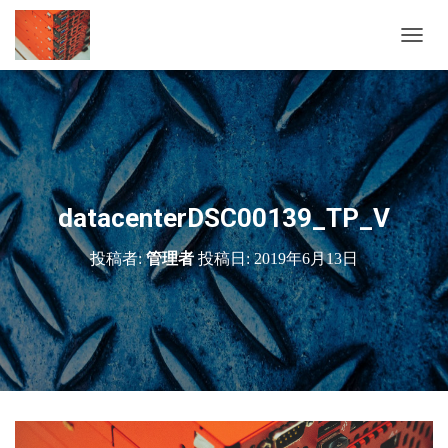
ナ
ビ
ゲ
ー
シ
ョ
ン
を
切
datacenterDSC00139_TP_V
り
替
投稿者:
管理者
投稿日:
2019年6月13日
え