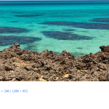
 × 240
|
1280 × 852